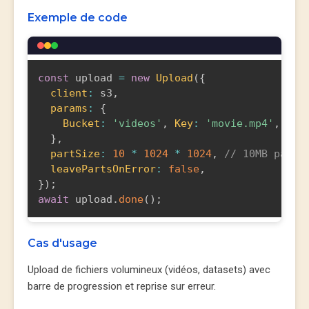
Exemple de code
const
 upload 
=
new
Upload
(
{
client
:
 s3
,
params
:
{
Bucket
:
'videos'
,
Key
:
'movie.mp4'
,
Bod
}
,
partSize
:
10
*
1024
*
1024
,
// 10MB parts
leavePartsOnError
:
false
,
}
)
;
await
 upload
.
done
(
)
;
Cas d'usage
Upload de fichiers volumineux (vidéos, datasets) avec
barre de progression et reprise sur erreur.