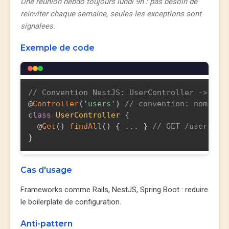
Une reunion hebdo toujours lundi 9h : pas besoin de
reinviter chaque semaine, seules les exceptions sont
signalees.
Exemple de code
// Convention NestJS: UserController -> /us
@
Controller
(
'users'
)
// convention: nom du 
class
UserController
{
  @
Get
(
)
findAll
(
)
{
...
}
// GET /users
}
Cas d'usage
Frameworks comme Rails, NestJS, Spring Boot : reduire
le boilerplate de configuration.
Anti-pattern