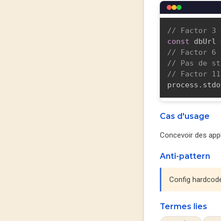
// Factor 3 
const
 dbUrl 
// Factor 6 
// Pas de st
// Factor 11
process
.
stdo
Cas d'usage
Concevoir des appl
Anti-pattern
Config hardcodé
Termes lies