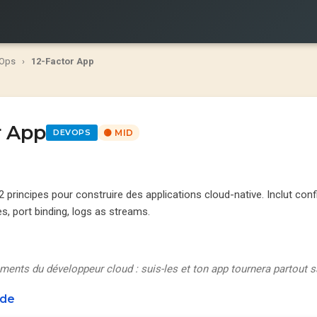
Ops
›
12-Factor App
r App
DEVOPS
🟡 MID
principes pour construire des applications cloud-native. Inclut confi
s, port binding, logs as streams.
nts du développeur cloud : suis-les et ton app tournera partout 
ode