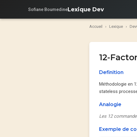
Lexique Dev
Sofiane Boumedine
Accueil
›
Lexique
›
Dev
12-Facto
Definition
Méthodologie en 12 
stateless processe
Analogie
Les 12 commandeme
Exemple de c