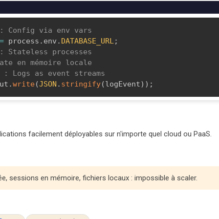
: Config via env vars
=
 process
.
env
.
DATABASE_URL
;
: Stateless processes
ate en mémoire locale
 : Logs as event streams
ut
.
write
(
JSON
.
stringify
(
logEvent
)
)
;
ications facilement déployables sur n'importe quel cloud ou PaaS.
e, sessions en mémoire, fichiers locaux : impossible à scaler.