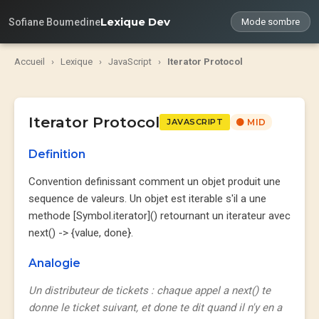
Lexique Dev
Sofiane Boumedine
Mode sombre
Accueil
›
Lexique
›
JavaScript
›
Iterator Protocol
Iterator Protocol
JAVASCRIPT
🟡 MID
Definition
Convention definissant comment un objet produit une
sequence de valeurs. Un objet est iterable s'il a une
methode [Symbol.iterator]() retournant un iterateur avec
next() -> {value, done}.
Analogie
Un distributeur de tickets : chaque appel a next() te
donne le ticket suivant, et done te dit quand il n'y en a