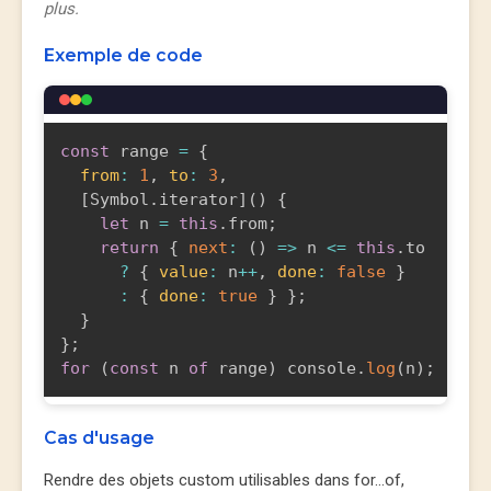
plus.
Exemple de code
const
 range 
=
{
from
:
1
,
to
:
3
,
[
Symbol
.
iterator
]
(
)
{
let
 n 
=
this
.
from
;
return
{
next
:
(
)
=>
 n 
<=
this
.
to

?
{
value
:
 n
++
,
done
:
false
}
:
{
done
:
true
}
}
;
}
}
;
for
(
const
 n 
of
 range
)
 console
.
log
(
n
)
;
Cas d'usage
Rendre des objets custom utilisables dans for...of,