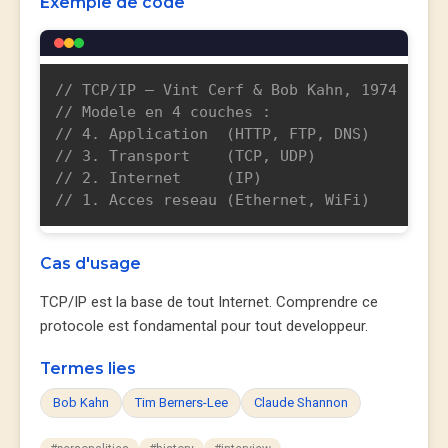
Exemple de code
// TCP/IP — Vint Cerf & Bob Kahn, 1974
// Modele en 4 couches :
// 4. Application  (HTTP, FTP, DNS)
// 3. Transport    (TCP, UDP)
// 2. Internet     (IP)
// 1. Acces reseau (Ethernet, WiFi)
Cas d'usage
TCP/IP est la base de tout Internet. Comprendre ce
protocole est fondamental pour tout developpeur.
Termes lies
Bob Kahn
Tim Berners-Lee
Claude Shannon