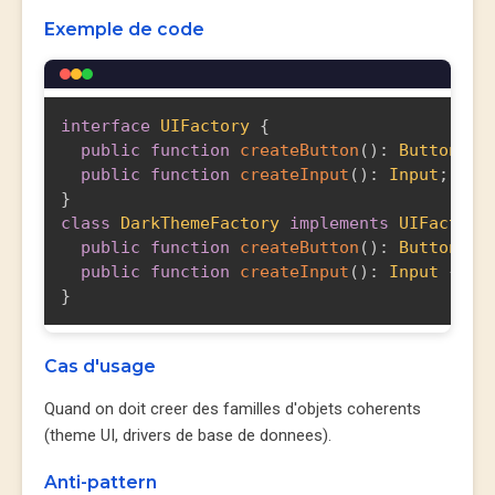
Exemple de code
interface
UIFactory
{
public
function
createButton
(
)
:
Button
;
public
function
createInput
(
)
:
Input
;
}
class
DarkThemeFactory
implements
UIFactory
public
function
createButton
(
)
:
Button
{
public
function
createInput
(
)
:
Input
{
re
}
Cas d'usage
Quand on doit creer des familles d'objets coherents
(theme UI, drivers de base de donnees).
Anti-pattern