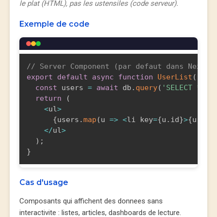
le plat (HTML), pas les ustensiles (code serveur).
Exemple de code
// Server Component (par defaut dans Next.j
export
default
async
function
UserList
(
)
{
const
 users 
=
await
 db
.
query
(
'SELECT * FR
return
(
<
ul
>
{
users
.
map
(
u
=>
<
li key
=
{
u
.
id
}
>
{
u
.
nam
<
/
ul
>
)
;
}
Cas d'usage
Composants qui affichent des donnees sans
interactivite : listes, articles, dashboards de lecture.