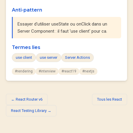
Anti-pattern
Essayer d'utiliser useState ou onClick dans un
Server Component : il faut 'use client' pour ca.
Termes lies
use client
use server
Server Actions
#rendering
#interview
#react19
#nextjs
← React Router v6
Tous les React
React Testing Library →