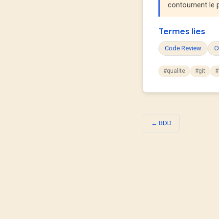
contournent le 
Termes lies
Code Review
C
#qualite
#git
#
← BDD