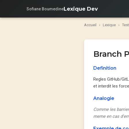
Lexique Dev
Sofiane Boumedine
Accueil
›
Lexique
›
Test
Branch P
Definition
Regles GitHub/GitLa
et interdit les forc
Analogie
Comme les barriere
meme en cas d'err
Exemple de c