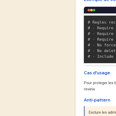
# Regles rec
# 
-
 Require 
# 
-
 Require 
# 
-
 Require 
# 
-
 No force
# 
-
 No delet
# 
-
 Include 
Cas d'usage
Pour proteger les 
review.
Anti-pattern
Exclure les adm