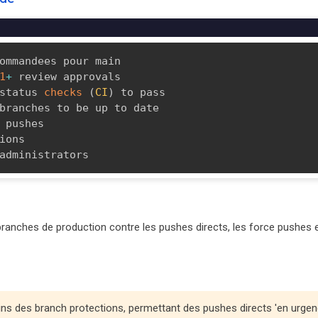
ommandees pour main

1
+
 review approvals

status 
checks
(
CI
)
 to pass

branches to be up to date

 pushes

ions

administrators
branches de production contre les pushes directs, les force pushes 
ins des branch protections, permettant des pushes directs 'en urgen