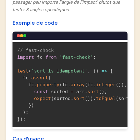
passager peu importe l'angle de l'impact' plutot que
tester 3 angles specifiques.
Exemple de code
// fast-check
import
 fc 
from
'fast-check'
;
test
(
'sort is idempotent'
,
(
)
=>
{
  fc
.
assert
(
    fc
.
property
(
fc
.
array
(
fc
.
integer
(
)
)
,
(
ar
const
 sorted 
=
 arr
.
sort
(
)
;
expect
(
sorted
.
sort
(
)
)
.
toEqual
(
sorted
)
}
)
)
;
}
)
;
Cas d'usage