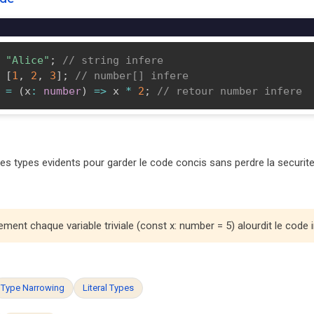
"Alice"
;
// string infere
[
1
,
2
,
3
]
;
// number[] infere
=
(
x
:
number
)
=>
 x 
*
2
;
// retour number infere
les types evidents pour garder le code concis sans perdre la securite
ement chaque variable triviale (const x: number = 5) alourdit le code 
Type Narrowing
Literal Types