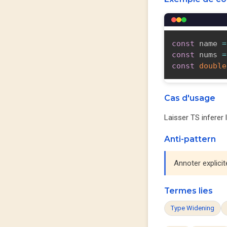
const
 name 
=
const
 nums 
=
const
double
Cas d'usage
Laisser TS inferer 
Anti-pattern
Annoter explicit
Termes lies
Type Widening