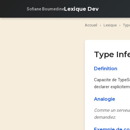
Lexique Dev
Sofiane Boumedine
Accueil
›
Lexique
›
Typ
Type Inf
Definition
Capacite de TypeScr
declarer explicite
Analogie
Comme un serveur q
demandiez.
Exemple de c