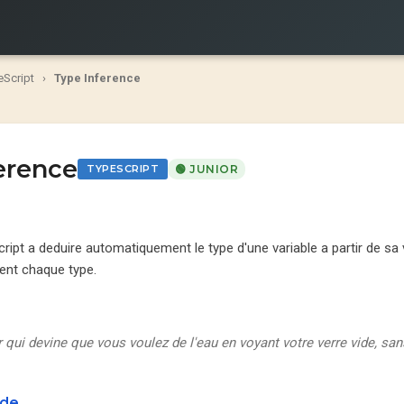
eScript
›
Type Inference
erence
TYPESCRIPT
🟢 JUNIOR
ipt a deduire automatiquement le type d'une variable a partir de sa v
ment chaque type.
ui devine que vous voulez de l'eau en voyant votre verre vide, san
ode